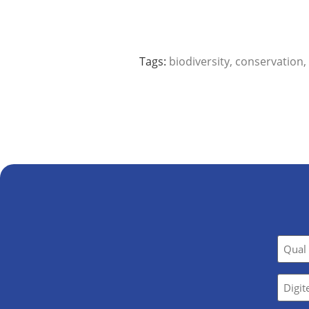
Tags:
biodiversity
,
conservation
,
Nom
*
E-
mail
*