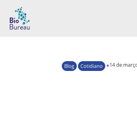
•
14 de març
Blog
Cotidiano